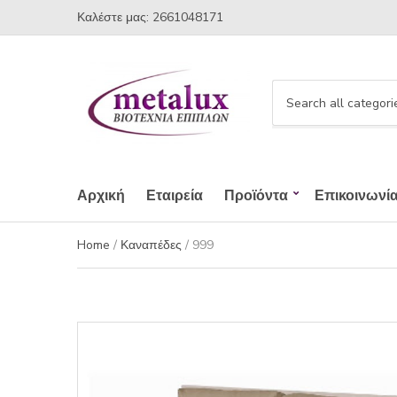
Καλέστε μας: 2661048171
C
a
t
e
g
Αρχική
Εταιρεία
Προϊόντα
Επικοινωνί
o
r
Home
/
Καναπέδες
/ 999
y
n
a
m
e