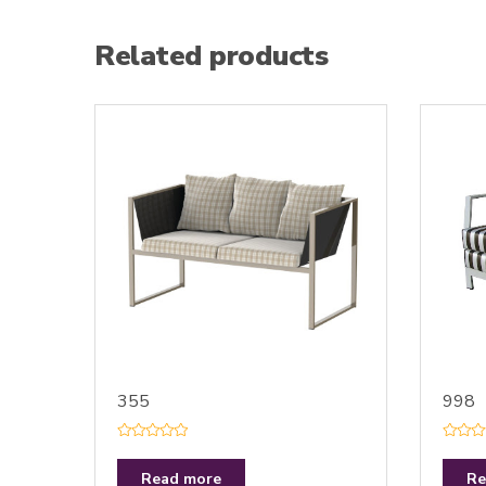
Related products
355
998
R
R
a
a
t
t
Read more
Re