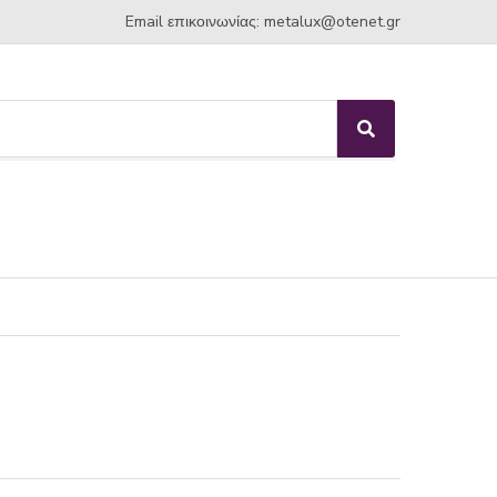
Email επικοινωνίας:
metalux
otenet
gr
S
e
a
r
c
h