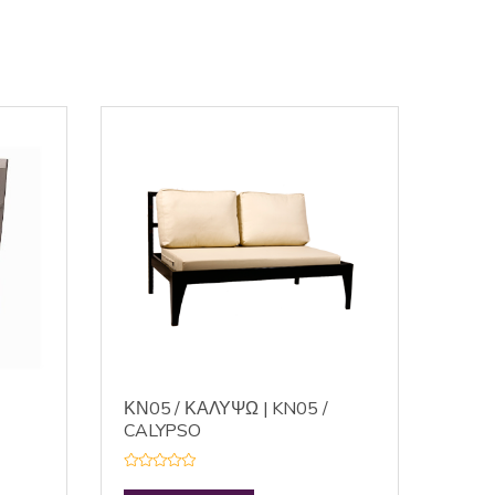
ΚΝ05 / ΚΑΛΥΨΩ | KN05 /
CALYPSO
R
a