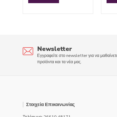
e
e
d
d
0
0
o
o
u
u
t
t
o
o
f
f
5
5
Newsletter
Εγγραφείτε στο newsletter για να μαθαίνετ
προϊόντα και τα νέα μας.
Στοιχεία Επικοινωνίας