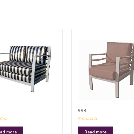
994
R
a
t
ad more
Read more