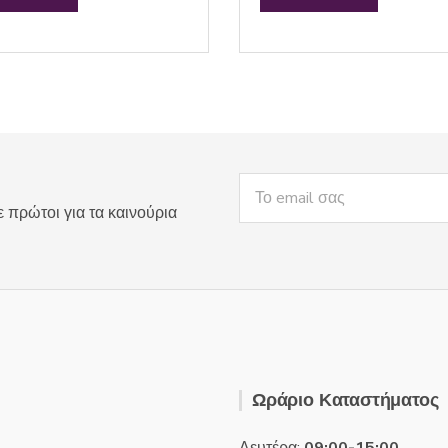
e
d
0
o
u
t
o
f
5
ε πρώτοι για τα καινούρια
Ωράριο Καταστήματος