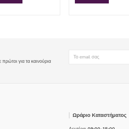
e
d
0
o
u
t
o
f
5
ε πρώτοι για τα καινούρια
Ωράριο Καταστήματος