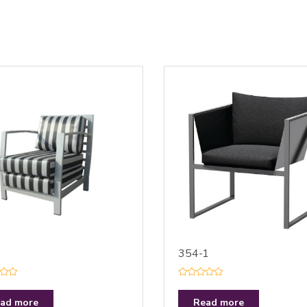
354-1
R
a
t
ad more
Read more