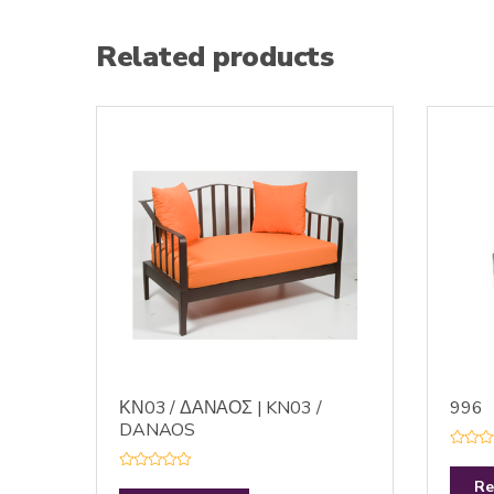
Related products
ΚΝ03 / ΔΑΝΑΟΣ | KN03 /
996
DANAOS
R
a
R
t
Re
a