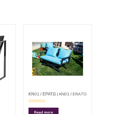
ΚΝ01 / ΕΡΑΤΩ | KN01 / ERATO
R
a
t
Read more