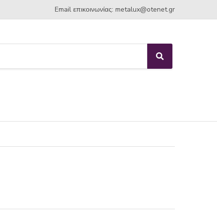
Email επικοινωνίας:
metalux
otenet
gr
S
e
a
r
c
h