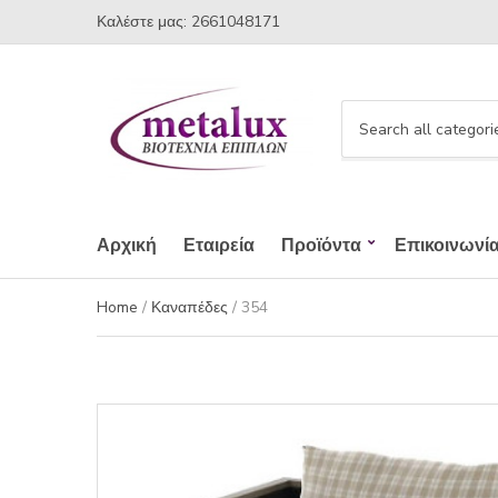
Καλέστε μας: 2661048171
C
a
t
e
g
Αρχική
Εταιρεία
Προϊόντα
Επικοινωνί
o
r
Home
/
Καναπέδες
/ 354
y
n
a
m
e