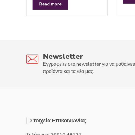
e
t
Read more
d
e
0
d
o
0
u
o
t
u
o
t
f
o
5
f
5
Newsletter
Εγγραφείτε στο newsletter για να μαθαίνετ
προϊόντα και τα νέα μας.
Στοιχεία Επικοινωνίας