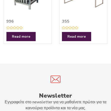
996
355
R
R
a
a
Read more
Read more
t
t
e
e
d
d
0
0
o
o
u
u
t
t
o
o
f
f
5
5
Newsletter
Εγγραφείτε στο newsletter για να μαθαίνετε πρώτοι για τα
καινούρια προϊόντα και τα νέα μας.