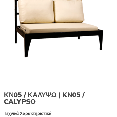
s
:
ΚΝ05 / ΚΑΛΥΨΩ | KN05 /
CALYPSO
Τεχνικά Χαρακτηριστικά