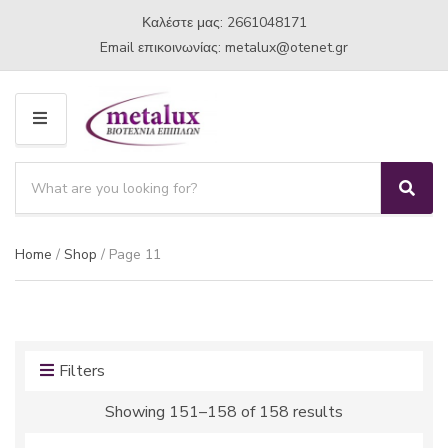
Καλέστε μας: 2661048171
Email επικοινωνίας:
metalux
otenet
gr
M
E
S
N
e
U
S
C
a
e
a
a
r
t
Home
/
Shop
/ Page 11
r
c
e
c
h
g
h
p
o
r
r
o
y
d
Filters
n
u
a
Showing 151–158 of 158 results
c
m
t
e