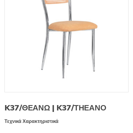
s
:
K37/ΘΕΑΝΩ | K37/ΤΗΕΑΝΟ
Τεχνικά Χαρακτηριστικά