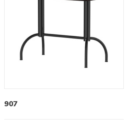
s
:
907