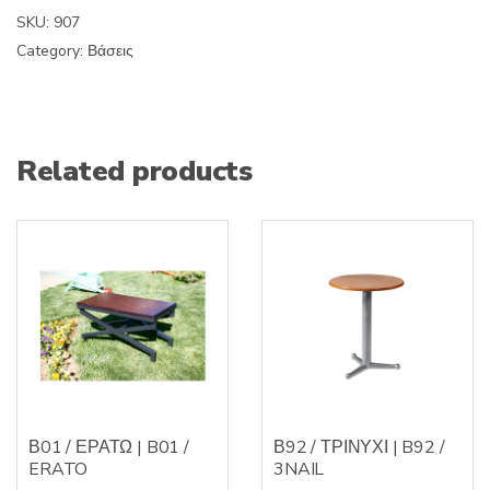
SKU:
907
Category:
Βάσεις
Related products
Β01 / ΕΡΑΤΩ | B01 /
Β92 / ΤΡΙΝΥΧΙ | B92 /
ERATO
3NAIL