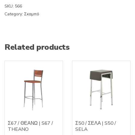
SKU:
566
Category:
Σκαμπό
Related products
Σ67 / ΘΕΑΝΩ | S67 /
Σ50 / ΣΕΛΑ | S50 /
THEANO
SELA