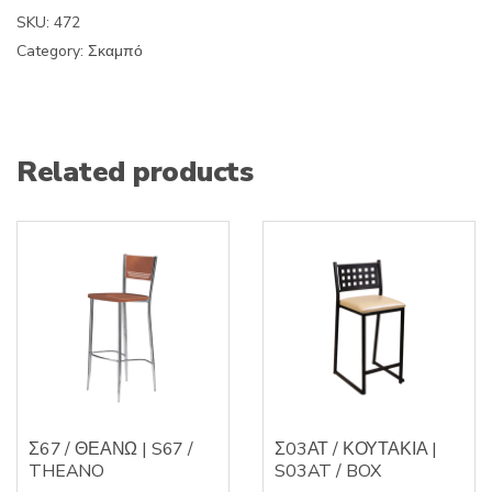
SKU:
472
Category:
Σκαμπό
Related products
Σ67 / ΘΕΑΝΩ | S67 /
Σ03ΑΤ / ΚΟΥΤΑΚΙΑ |
THEANO
S03AT / BOX