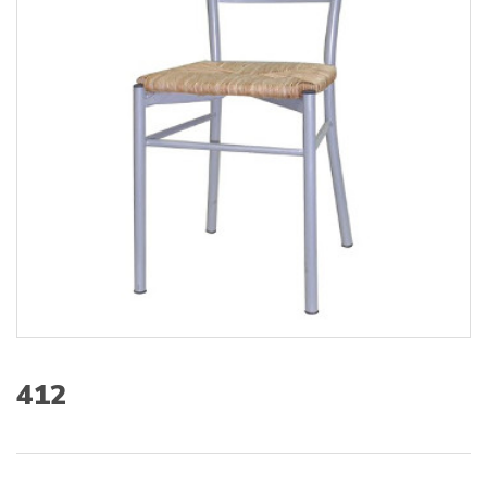
s
:
412