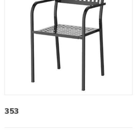
s
:
353