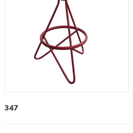
s
:
347