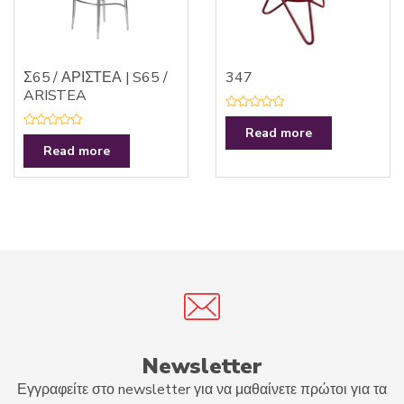
Σ65 / ΑΡΙΣΤΕΑ | S65 /
347
ARISTEA
R
a
Read more
R
t
a
Read more
e
t
d
e
0
d
o
0
u
o
t
u
o
t
f
o
5
f
5
Newsletter
Εγγραφείτε στο newsletter για να μαθαίνετε πρώτοι για τα