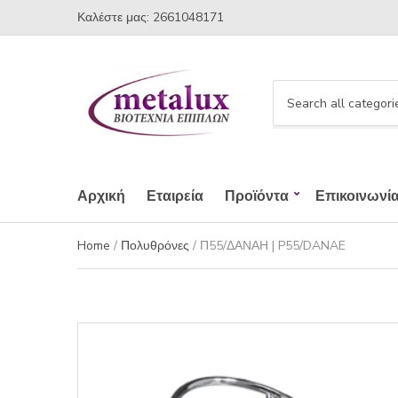
Καλέστε μας: 2661048171
C
a
t
e
g
Αρχική
Εταιρεία
Προϊόντα
Επικοινωνί
o
r
Home
/
Πολυθρόνες
/ Π55/ΔΑΝΑΗ | P55/DANAE
y
n
a
m
e