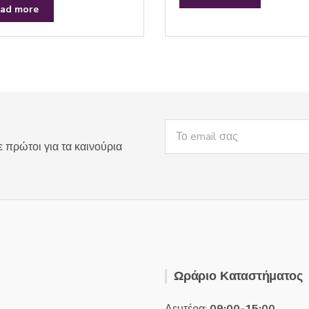
e
ad more
d
0
o
u
t
o
f
5
ε πρώτοι για τα καινούρια
Ωράριο Καταστήματος