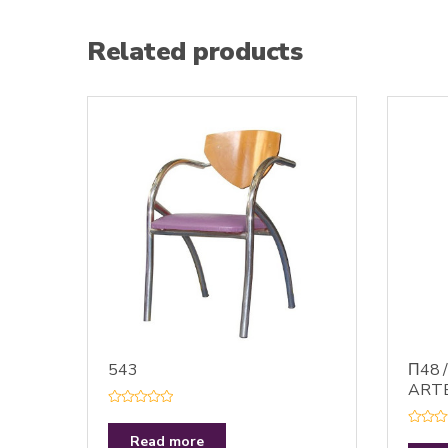
Related products
543
Π48 /
ART
R
a
R
t
Read more
a