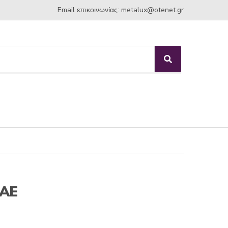
Email επικοινωνίας:
metalux
otenet
gr
S
e
a
r
c
h
NAE