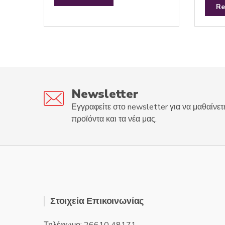
e
t
Re
d
e
0
d
o
0
u
o
t
u
o
t
f
o
5
f
5
Newsletter
Εγγραφείτε στο newsletter για να μαθαίνετ
προϊόντα και τα νέα μας.
Στοιχεία Επικοινωνίας