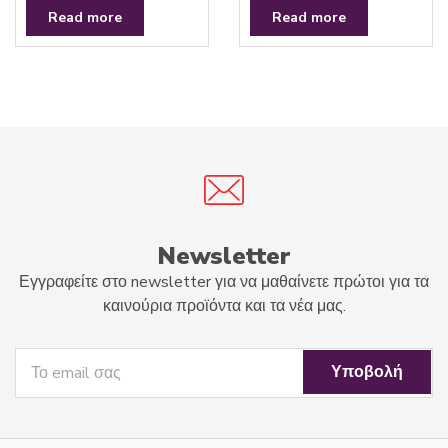
R
R
a
a
Read more
Read more
t
t
e
e
d
d
0
0
o
o
u
u
t
t
o
o
f
f
5
5
Newsletter
Εγγραφείτε στο newsletter για να μαθαίνετε πρώτοι για τα
καινούρια προϊόντα και τα νέα μας.