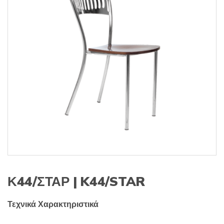
s
:
Κ44/ΣΤΑΡ | K44/STAR
Τεχνικά Χαρακτηριστικά