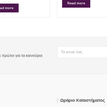
t
Read more
e
ad more
d
0
o
u
t
o
f
5
ε πρώτοι για τα καινούρια
Ωράριο Καταστήματος