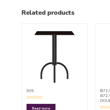
Related products
905
Β72 
B72 
DOU
R
a
t
Read more