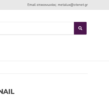
Email επικοινωνίας:
metalux
otenet
gr
S
e
a
r
c
h
3NAIL