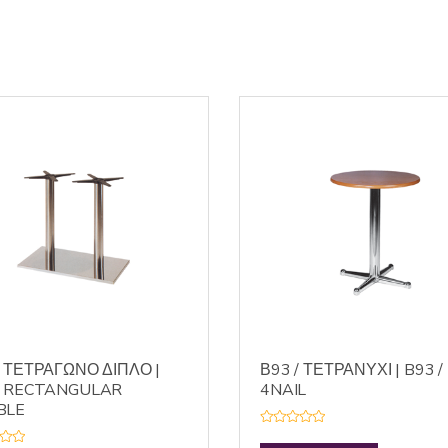
/ ΤΕΤΡΑΓΩΝΟ ΔΙΠΛΟ |
Β93 / ΤΕΤΡΑΝΥΧΙ | B93 /
/ RECTANGULAR
4NAIL
BLE
R
a