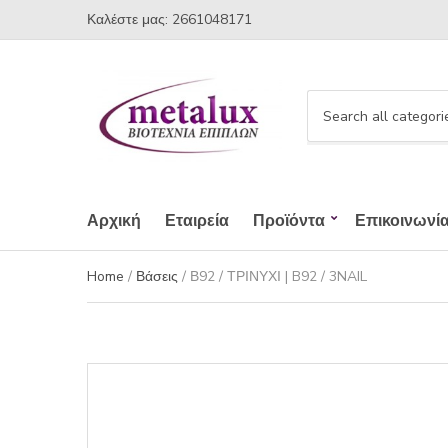
Καλέστε μας: 2661048171
C
a
t
e
g
Αρχική
Εταιρεία
Προϊόντα
Επικοινωνί
o
r
Home
/
Βάσεις
/ Β92 / ΤΡΙΝΥΧΙ | B92 / 3NAIL
y
n
a
m
e