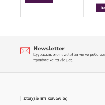
e
R
d
a
0
t
Re
o
e
u
d
t
0
o
o
f
u
5
t
o
f
5
Newsletter
Εγγραφείτε στο newsletter για να μαθαίνετ
προϊόντα και τα νέα μας.
Στοιχεία Επικοινωνίας